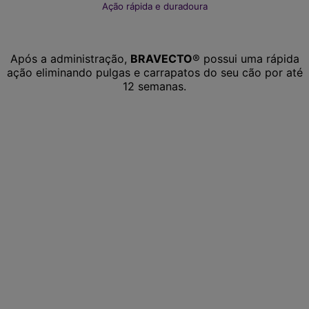
Ação rápida e duradoura
Após a administração,
BRAVECTO
® possui uma rápida
ação eliminando pulgas e carrapatos do seu cão por até
12 semanas.
POR QUE ESCOLHER BRAVECTO®?
A ação rápida associada ao seu efeito prolongado faz
de Bravecto® o único que elimina pulgas e carrapatos
do seu pet e do ambiente com uma única dose, por até
12 semanas. Além disso, com uma única dose o produto