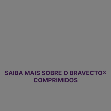
Com isso percebemos que apenas 5% da infestação
está no animal e os outros 95% estão no ambiente.
Como resolver esse problema?
BRAVECTO® comprimidos mata as pulgas e os
carrapatos rapidamente, antes que tenham a chance de
colocar ovos, e como possui efeito duradouro por até
12 semanas, os parasitas que emergirem do ambiente
encontrarão o pet protegido e morrerão sem dar
continuidade a infestação.
SAIBA MAIS SOBRE O
BRAVECTO
®
COMPRIMIDOS