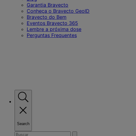
Garantia Bravecto
Saiba
mais
Conheça o Bravecto GeoID
Bravecto do Bem
Eventos Bravecto 365
Lembre a próxima dose
Perguntas Frequentes
Search
Toggle
Search
Submit