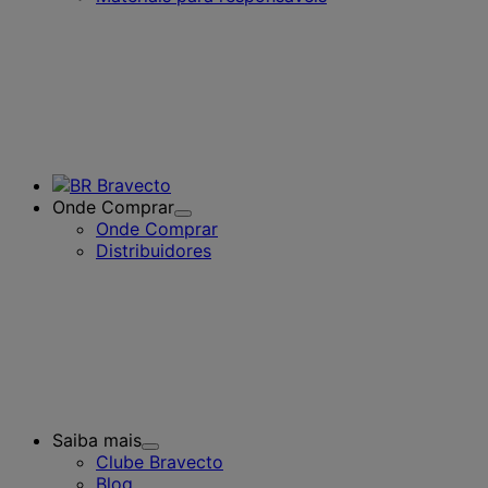
Onde Comprar
Toggle
Onde Comprar
Submenu
Distribuidores
for
Onde
Comprar
Saiba mais
Toggle
Clube Bravecto
Submenu
Blog
for