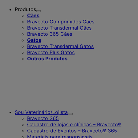
Produtos
Toggle
Cães
Submenu
Bravecto Comprimidos Cães
for
Bravecto Transdermal Cães
Produtos
Bravecto 365 Cães
Gatos
Bravecto Transdermal Gatos
Bravecto Plus Gatos
Outros Produtos
Sou Veterinário/Lojista
Toggle
Bravecto 365
Submenu
Cadastro de lojas e clínicas – Bravecto®
for
Cadastro de Eventos – Bravecto® 365
Sou
Veterinário/Lojista
Materiais para responsáveis