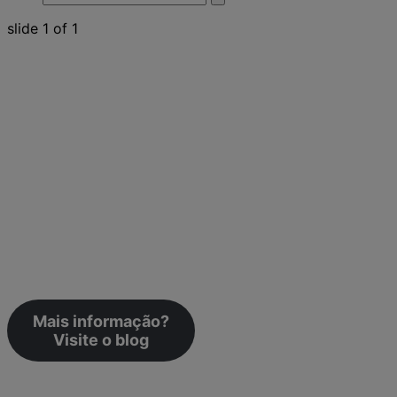
search
search
for:
slide
1
of 1
LONGA DURAÇÃO DE AÇÃO
CONTRA PULGAS,
CARRAPATOS E SARNAS
BRAVECTO
® comprimidos oferece até 12 semanas de
proteção contra pulgas e carrapatos, ou seja, até 3
vezes mais que as alternativas mensais e possui alta
eficácia no tratamento de sarnas.
Mais informação?
Visite o blog